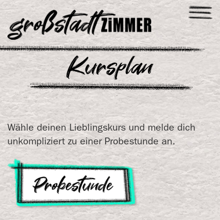
T
o
g
Kursplan
g
l
e
n
a
v
Wähle deinen Lieblingskurs und melde dich
i
unkompliziert zu einer Probestunde an.
g
a
t
i
o