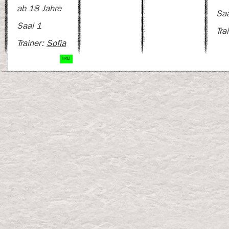
ab 18 Jahre
Saa
Saal 1
Tra
Trainer:
Sofia