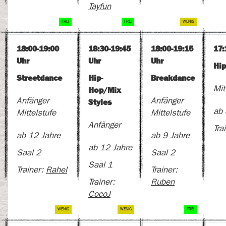
Tayfun
18:00-19:00
18:30-19:45
18:00-19:15
17:
Uhr
Uhr
Uhr
Hi
Streetdance
Hip-
Breakdance
Hop/Mix
Mit
Styles
Anfänger
Anfänger
ab 
Mittelstufe
Mittelstufe
Anfänger
Tra
ab 12 Jahre
ab 9 Jahre
ab 12 Jahre
Saal 2
Saal 2
Saal 1
Trainer:
Rahel
Trainer:
Trainer:
Ruben
CocoJ