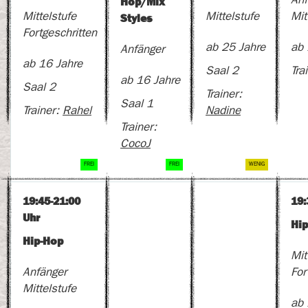
Hop/Mix
Anf
Styles
Mittelstufe
Mittelstufe
Mit
Fortgeschritten
ab 25 Jahre
ab 
Anfänger
ab 16 Jahre
Saal 2
Tra
ab 16 Jahre
Saal 2
Trainer:
Saal 1
Trainer:
Rahel
Nadine
Trainer:
CocoJ
19:45-21:00
19:
Uhr
Hi
Hip-Hop
Mit
Anfänger
For
Mittelstufe
ab 