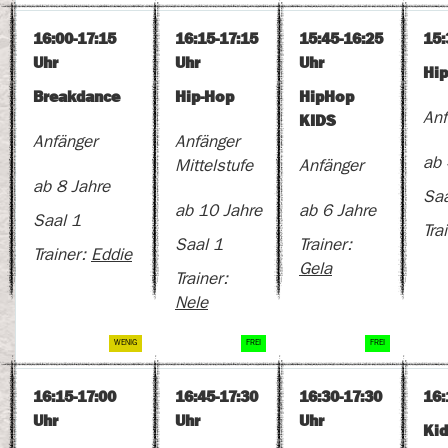
16:00-17:15
16:15-17:15
15:45-16:25
15:
Uhr
Uhr
Uhr
Hi
Breakdance
Hip-Hop
HipHop
KIDS
Anf
Anfänger
Anfänger
ab 
Mittelstufe
Anfänger
ab 8 Jahre
Saa
ab 10 Jahre
ab 6 Jahre
Saal 1
Tra
Saal 1
Trainer:
Trainer:
Eddie
Gela
Trainer:
Nele
16:15-17:00
16:45-17:30
16:30-17:30
16:
Uhr
Uhr
Uhr
Kid