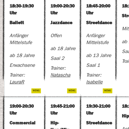
18:30-19:30
19:00-20:30
18:45-20:00
18:
Uhr
Uhr
Uhr
Str
Ballett
Jazzdance
Streetdance
Mit
Anfänger
Offen
Anfänger
ab 
Mittelstufe
Mittelstufe
ab 18 Jahre
Saa
ab 18 Jahre
ab 13 Jahre
Saal 2
Tra
Erwachsene
Saal 1
Trainer:
Trainer:
Natascha
Trainer:
LauraR
Isabelle
19:00-20:30
19:45-21:00
19:30-21:00
18:
Uhr
Uhr
Uhr
Hi
Commercial
Hip-
Streetdance