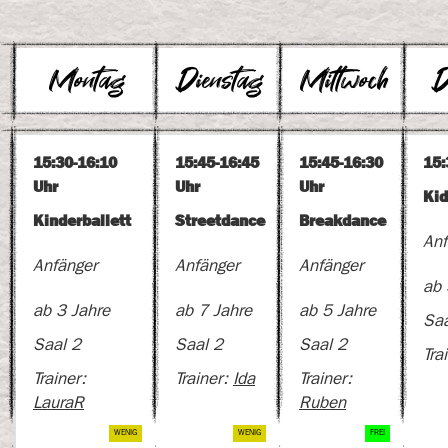
n
Montag
Dienstag
Mittwoch
D
15:30-16:10
15:45-16:45
15:45-16:30
15:
Uhr
Uhr
Uhr
Kid
Kinderballett
Streetdance
Breakdance
Anf
Anfänger
Anfänger
Anfänger
ab 
ab 3 Jahre
ab 7 Jahre
ab 5 Jahre
Saa
Saal 2
Saal 2
Saal 2
Tra
Trainer:
Trainer:
Ida
Trainer:
LauraR
Ruben