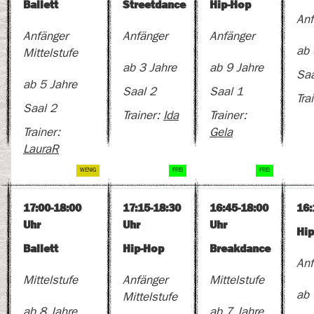
Ballett
Streetdance
Hip-Hop
Anf
Anfänger
Anfänger
Anfänger
ab 
Mittelstufe
ab 3 Jahre
ab 9 Jahre
Saa
ab 5 Jahre
Saal 2
Saal 1
Tra
Saal 2
Trainer:
Ida
Trainer:
Trainer:
Gela
LauraR
17:00-18:00
17:15-18:30
16:45-18:00
16:
Uhr
Uhr
Uhr
Hi
Ballett
Hip-Hop
Breakdance
Anf
Mittelstufe
Anfänger
Mittelstufe
ab 
Mittelstufe
ab 8 Jahre
ab 7 Jahre